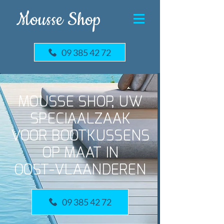
Mousse Shop
09 385 42 72
MOUSSE SHOP, UW
SPECIAALZAAK
VOOR BOOTKUSSENS
OP MAAT IN
OOST-VLAANDEREN
09 385 42 72