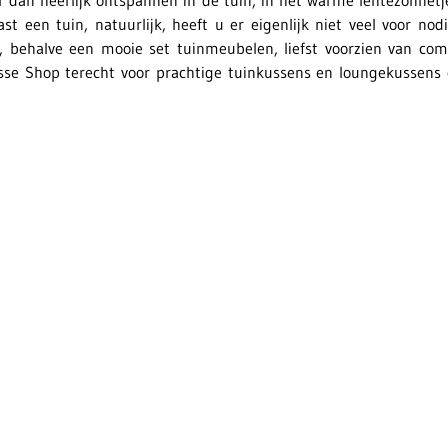
ner dan heerlijk ontspannen in de tuin, in het warme lentezonnet
st een tuin, natuurlijk, heeft u er eigenlijk niet veel voor nod
, behalve een mooie set tuinmeubelen, liefst voorzien van comf
sse Shop terecht voor prachtige tuinkussens en loungekussens 