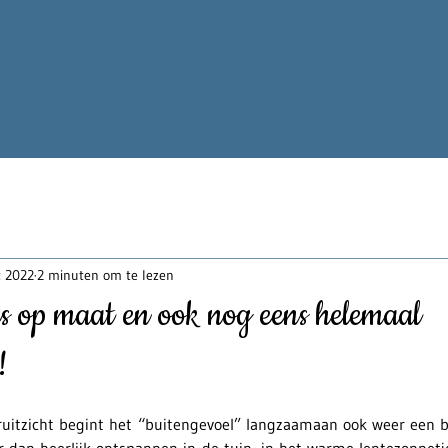
t 2022
2 minuten om te lezen
 op maat en ook nog eens helemaal
!
ruitzicht begint het “buitengevoel” langzaamaan ook weer een bee