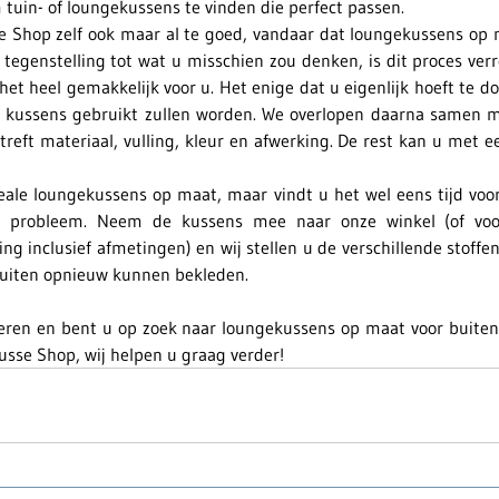
 tuin- of loungekussens te vinden die perfect passen.
e Shop zelf ook maar al te goed, vandaar dat loungekussens op 
in tegenstelling tot wat u misschien zou denken, is dit proces verr
et heel gemakkelijk voor u. Het enige dat u eigenlijk hoeft te d
 kussens gebruikt zullen worden. We overlopen daarna samen met
eft materiaal, vulling, kleur en afwerking. De rest kan u met ee
deale loungekussens op maat, maar vindt u het wel eens tijd voor
l probleem. Neem de kussens mee naar onze winkel (of voor
ing inclusief afmetingen) en wij stellen u de verschillende stoff
uiten opnieuw kunnen bekleden.
eren en bent u op zoek naar loungekussens op maat voor buite
sse Shop, wij helpen u graag verder!