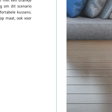
je met een drankje 
ig om dit scenario 
ortabele kussens. 
op maat, ook voor 