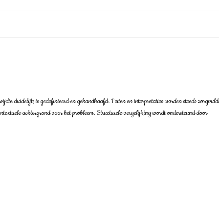
Het belang van vakmanschap bij het creëren
De voo
van hoogwaardige mousse op maat
product
ijdte duidelijk is gedefinieerd en gehandhaafd. Feiten en interpretaties worden steeds zorgvuld
ontextuele achtergrond voor het probleem. Structurele vergelijking wordt ondersteund door 